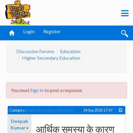
Login
Register
Discussion Forums
Education
Higher Secondary Education
You must
Sign In
to post a response.
Category:
Higher Secondary Education
24 Sep 2020 17:47
Deepak
आर्थिक समस्या के कारण
Kumar